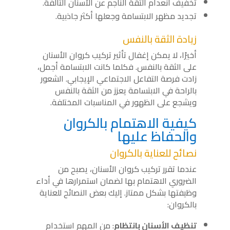
تخفيف انعدام الثقة الناجم عن الأسنان التالفة.
تجديد مظهر الابتسامة وجعلها أكثر جاذبية.
زيادة الثقة بالنفس
أخيرًا، لا يمكن إغفال تأثير تركيب كروان الأسنان
على الثقة بالنفس. فكلما كانت الابتسامة أجمل،
زادت فرصة التفاعل الاجتماعي الإيجابي. الشعور
بالراحة في الابتسامة يعزز من الثقة بالنفس
ويشجع على الظهور في المناسبات المختلفة.
كيفية الاهتمام بالكروان
والحفاظ عليها
نصائح للعناية بالكروان
عندما تقرر تركيب كروان الأسنان، يصبح من
الضروري الاهتمام بها لضمان استمرارها في أداء
وظيفتها بشكل ممتاز. إليك بعض النصائح للعناية
بالكروان:
تنظيف الأسنان بانتظام
: من المهم استخدام