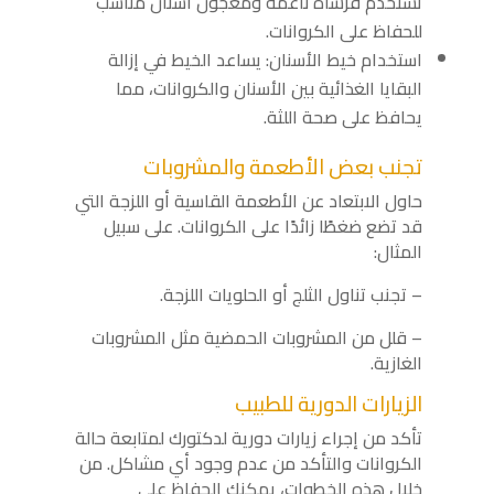
تستخدم فرشاة ناعمة ومعجون أسنان مناسب
للحفاظ على الكروانات.
استخدام خيط الأسنان: يساعد الخيط في إزالة
البقايا الغذائية بين الأسنان والكروانات، مما
يحافظ على صحة اللثة.
تجنب بعض الأطعمة والمشروبات
حاول الابتعاد عن الأطعمة القاسية أو اللزجة التي
قد تضع ضغطًا زائدًا على الكروانات. على سبيل
المثال:
– تجنب تناول الثلج أو الحلويات اللزجة.
– قلل من المشروبات الحمضية مثل المشروبات
الغازية.
الزيارات الدورية للطبيب
تأكد من إجراء زيارات دورية لدكتورك لمتابعة حالة
الكروانات والتأكد من عدم وجود أي مشاكل. من
خلال هذه الخطوات، يمكنك الحفاظ على