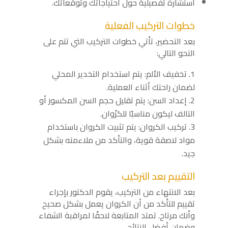
استشارة تفصيلية حول احتياجاتك وتوقعاتك.
خطوات التركيب الفعلية
بعد التحضير، تأتي خطوات التركيب التي تتم على
النحو التالي:
تخفيف الألم: يتم استخدام التخدير المحلي
لضمان راحتك أثناء العملية.
إعداد السن: يتم تقليل حجم السن المكسور أو
التالف ليكون مناسبًا للكرّوان.
تركيب الكروان: يتم تثبيت الكروان باستخدام
مواد لاصقة قوية، والتأكد من ملاءمته بشكل
جيد.
التقييم بعد التركيب
بعد الانتهاء من التركيب، يقوم الدكتور بإجراء
تقييم للتأكد من أن الكروان يعمل بشكل صحيح
وأنك مرتاح. تمتد المتابعة لاحقًا لمراقبة الشفاء
وضمان أفضل النتائج.