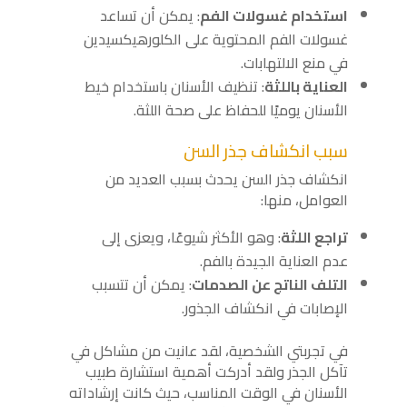
استخدام غسولات الفم
: يمكن أن تساعد
غسولات الفم المحتوية على الكلورهيكسيدين
في منع الالتهابات.
العناية باللثة
: تنظيف الأسنان باستخدام خيط
الأسنان يوميًا للحفاظ على صحة اللثة.
سبب انكشاف جذر السن
انكشاف جذر السن يحدث بسبب العديد من
العوامل، منها:
تراجع اللثة
: وهو الأكثر شيوعًا، ويعزى إلى
عدم العناية الجيدة بالفم.
التلف الناتج عن الصدمات
: يمكن أن تتسبب
الإصابات في انكشاف الجذور.
في تجربتي الشخصية، لقد عانيت من مشاكل في
تآكل الجذر ولقد أدركت أهمية استشارة طبيب
الأسنان في الوقت المناسب، حيث كانت إرشاداته