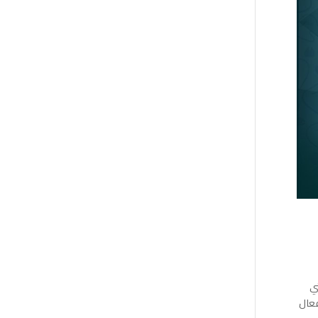
تي
فعال