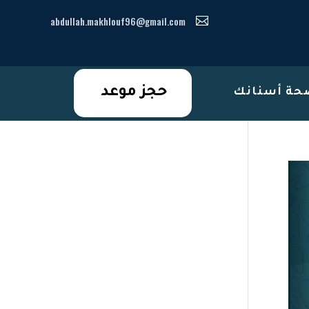
abdullah.makhlouf96@gmail.com

حجز موعد
صحة أسنانك